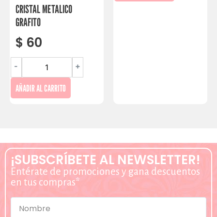
CRISTAL METALICO
GRAFITO
$
60
-
+
AÑADIR AL CARRITO
¡SUBSCRÍBETE AL NEWSLETTER!
Entérate de promociones y gana descuentos
en tus compras*