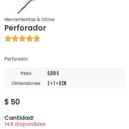
Herramientas & Otros
Perforador





Perforador
Peso
0,010 G
Dimensiones
2 × 1 × 8 CM
$
50
Cantidad:
149 disponibles