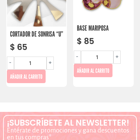
BASE MARIPOSA
CORTADOR DE SONRISA “U”
$
85
$
65
-
+
-
+
AÑADIR AL CARRITO
AÑADIR AL CARRITO
¡SUBSCRÍBETE AL NEWSLETTER!
Entérate de promociones y gana descuentos
en tus compras*