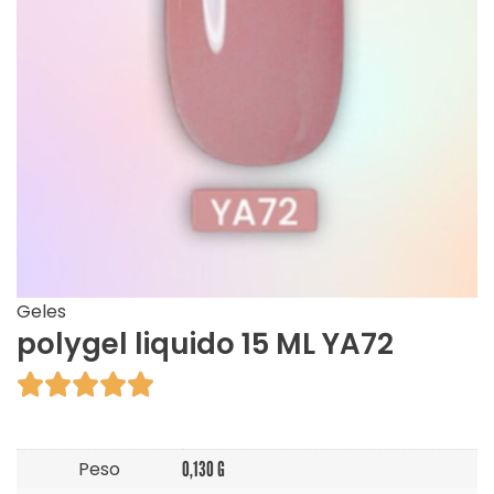
Geles
polygel liquido 15 ML YA72





Peso
0,130 G