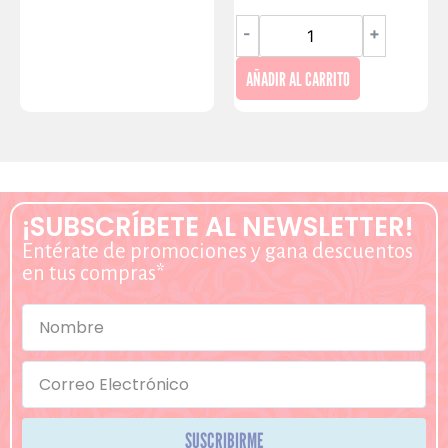
-
+
AÑADIR AL CARRITO
¡SUBSCRÍBETE AL NEWSLETTER!
Entérate de promociones y gana descuentos
en tus compras*
SUSCRIBIRME