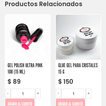
Productos Relacionados
GEL POLISH ULTRA PINK
GLUE GEL PARA CRISTALES
108 (15 ML)
15 G
$
89
$
150
-
+
-
+
AÑADIR AL CARRITO
AÑADIR AL CARRITO