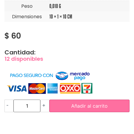
Peso
0,010 G
Dimensiones
10 × 1 × 10 CM
$
60
Cantidad:
12 disponibles
-
+
Añadir al carrito