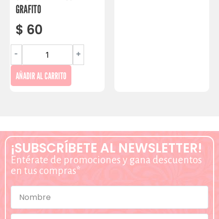
GRAFITO
$
60
-
+
AÑADIR AL CARRITO
¡SUBSCRÍBETE AL NEWSLETTER!
Entérate de promociones y gana descuentos
en tus compras*