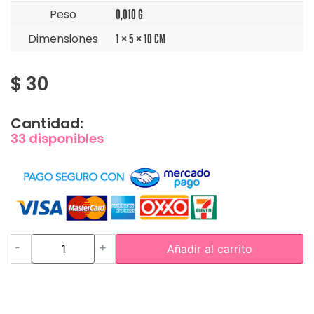
Peso
0,010 G
Dimensiones
1 × 5 × 10 CM
$
30
Cantidad:
33 disponibles
-
+
Añadir al carrito