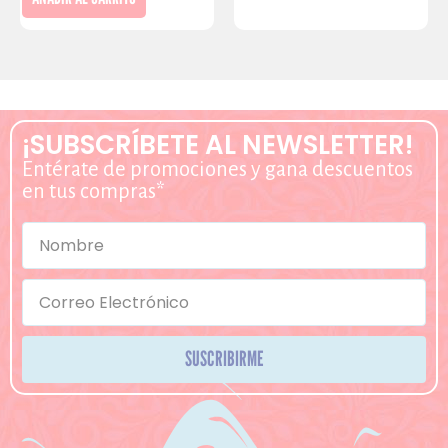
¡SUBSCRÍBETE AL NEWSLETTER!
Entérate de promociones y gana descuentos
en tus compras*
SUSCRIBIRME