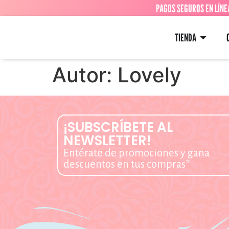
PAGOS SEGUROS EN LÍNE
TIENDA
Autor:
Lovely
¡SUBSCRÍBETE AL
NEWSLETTER!
Entérate de promociones y gana
descuentos en tus compras*