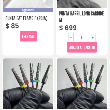
Agotado
PUNTA BARRIL LONG CARBIDE
PUNTA FAT FLAME F (ROJA)
M
$
85
$
699
LEER MÁS
-
+
AÑADIR AL CARRITO