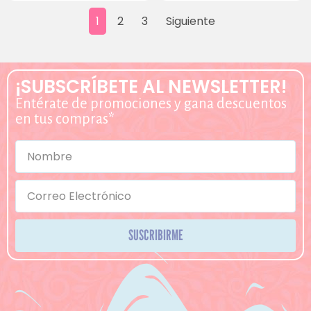
1
2
3
Siguiente
¡SUBSCRÍBETE AL NEWSLETTER!
Entérate de promociones y gana descuentos
en tus compras*
SUSCRIBIRME