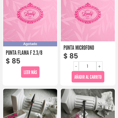
Agotado
PUNTA MICROFONO
PUNTA FLAMA F 2.3/8
$
85
$
85
-
+
LEER MÁS
AÑADIR AL CARRITO