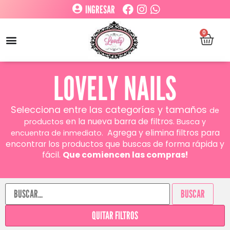
INGRESAR
0
LOVELY NAILS
Selecciona entre las categorías y tamaños
de
en la nueva barra de filtros.
productos
Busca y
Agrega y elimina filtros para
encuentra de inmediato.
encontrar los productos que buscas de forma rápida y
fácil.
Que comiencen las compras!
BUSCAR
QUITAR FILTROS