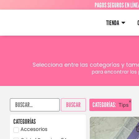
PAGOS SEGUROS EN LÍNE
TIENDA
Selecciona entre las categorías y ta
para encontrar los 
×
BUSCAR
CATEGORÍAS
:
Tips
CATEGORÍAS
Accesorios