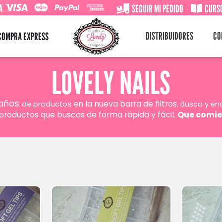
A
SEGUIR MI PEDIDO
CURSO
DISTRIBUIDORES
CO
COMPRA EXPRESS
LOVELY NAILS
maños
en la nueva barra de filtros.
de productos
Busca y en
productos que buscas de forma rápida y fácil.
Que comie