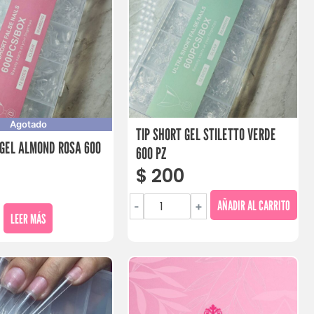
Agotado
TIP SHORT GEL STILETTO VERDE
 GEL ALMOND ROSA 600
600 PZ
$
200
AÑADIR AL CARRITO
-
+
LEER MÁS