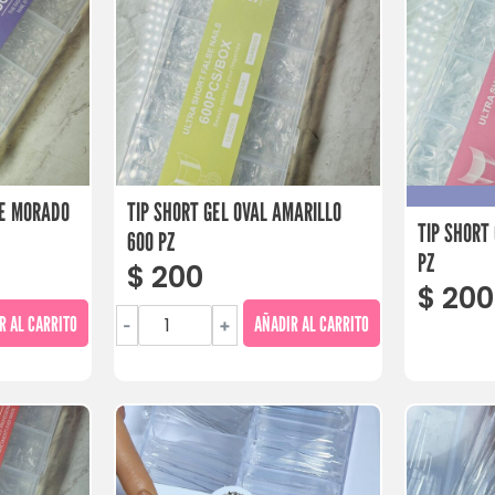
LE MORADO
TIP SHORT GEL OVAL AMARILLO
TIP SHORT
600 PZ
PZ
$
200
$
200
R AL CARRITO
AÑADIR AL CARRITO
-
+