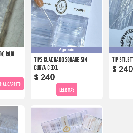
Agotado
DO ROJO
TIPS CUADRADO SQUARE SIN
TIP STILE
CURVA C 3XL
$
24
$
240
R AL CARRITO
LEER MÁS