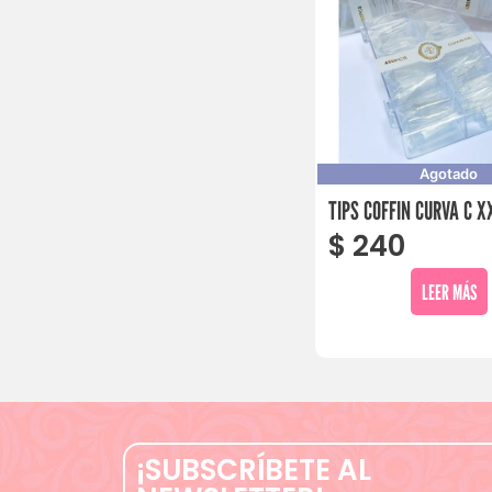
Agotado
TIPS COFFIN CURVA C X
$
240
LEER MÁS
¡SUBSCRÍBETE AL