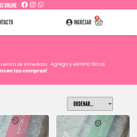
S ONLINE
0
NTACTO
INGRESAR
Agrega y elimina filtros
cuentra de inmediato.
ncen las compras!