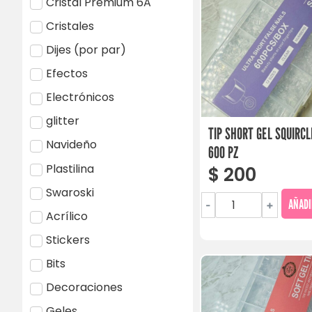
Cristal Premium 6A
Cristales
Dijes (por par)
Efectos
Electrónicos
glitter
TIP SHORT GEL SQUIRC
Navideño
600 PZ
Plastilina
$
200
Swaroski
AÑADI
-
+
Acrílico
Stickers
Bits
Decoraciones
Geles