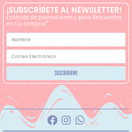
¡SUBSCRÍBETE AL NEWSLETTER!
Entérate de promociones y gana descuentos
en tus compras*
SUSCRIBIRME