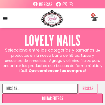
INGRESAR
0
LOVELY NAILS
Selecciona entre las categorías y tamaños
de
en la nueva barra de filtros.
productos
Busca y
Agrega y elimina filtros para
encuentra de inmediato.
encontrar los productos que buscas de forma rápida y
fácil.
Que comiencen las compras!
BUSCAR
QUITAR FILTROS