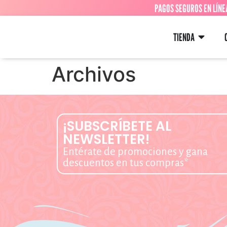
PAGOS SEGUROS EN LÍNE
TIENDA
Archivos
¡SUBSCRÍBETE AL
NEWSLETTER!
Entérate de promociones y gana
descuentos en tus compras*