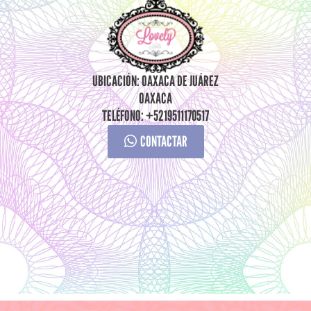
UBICACIÓN: OAXACA DE JUÁREZ
OAXACA
TELÉFONO: +5219511170517
CONTACTAR