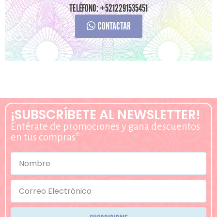
TELÉFONO: +5212291535451
CONTACTAR
¡SUBSCRÍBETE AL NEWSLETTER!
Entérate de promociones y gana descuentos
en tus compras*