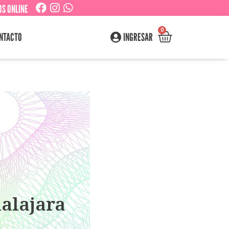
S ONLINE
0
NTACTO
INGRESAR
dalajara