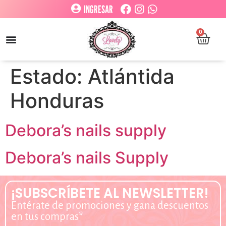
INGRESAR
0
Estado:
Atlántida
Honduras
Debora’s nails supply
Debora’s nails Supply
¡SUBSCRÍBETE AL NEWSLETTER!
Entérate de promociones y gana descuentos
en tus compras*