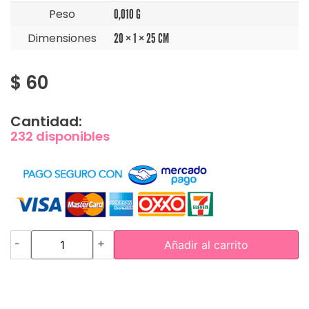
Peso
0,010 G
Dimensiones
20 × 1 × 25 CM
$
60
Cantidad:
232 disponibles
-
+
Añadir al carrito