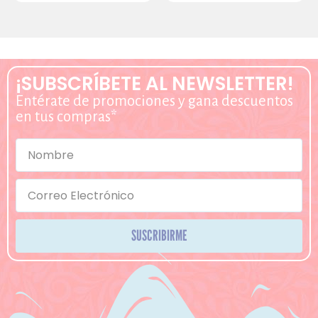
¡SUBSCRÍBETE AL NEWSLETTER!
Entérate de promociones y gana descuentos
en tus compras*
SUSCRIBIRME