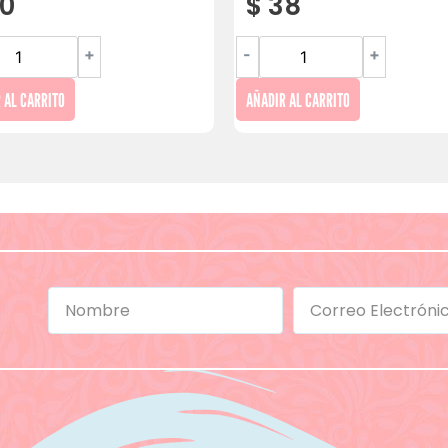
0
$
38
+
-
+
 AL CARRITO
AÑADIR AL CARRITO