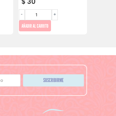
$
30
-
+
AÑADIR AL CARRITO
SUSCRIBIRME