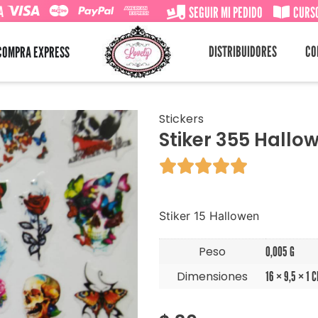
A
SEGUIR MI PEDIDO
CURSO
DISTRIBUIDORES
CO
COMPRA EXPRESS
Stickers
Stiker 355 Hallo





Stiker 15 Hallowen
Peso
0,005 G
Dimensiones
16 × 9,5 × 1 