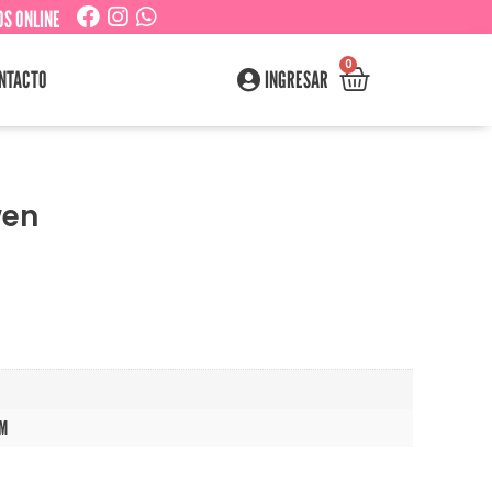
S ONLINE
0
NTACTO
INGRESAR
wen
CM