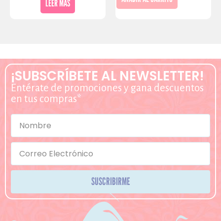
LEER MÁS
¡SUBSCRÍBETE AL NEWSLETTER!
Entérate de promociones y gana descuentos
en tus compras*
SUSCRIBIRME