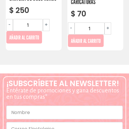
CARICATURAS
$
250
$
70
-
+
-
+
AÑADIR AL CARRITO
AÑADIR AL CARRITO
¡SUBSCRÍBETE AL NEWSLETTER!
Entérate de promociones y gana descuentos
en tus compras*