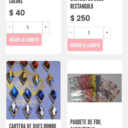
COLORS
RECTANGULO
$
40
$
250
-
+
-
+
AÑADIR AL CARRITO
AÑADIR AL CARRITO
PAQUETE DE FOIL
CARTERA DE DIJES ROMBO