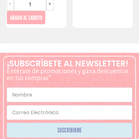
-
+
AÑADIR AL CARRITO
¡SUBSCRÍBETE AL NEWSLETTER!
Entérate de promociones y gana descuentos
en tus compras*
SUSCRIBIRME