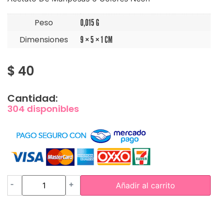
Peso
0,015 G
Dimensiones
9 × 5 × 1 CM
$
40
Cantidad:
304 disponibles
-
+
Añadir al carrito