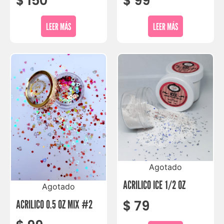
$
150
$
99
LEER MÁS
LEER MÁS
Agotado
ACRILICO ICE 1/2 OZ
Agotado
$
79
ACRILICO 0.5 OZ MIX #2