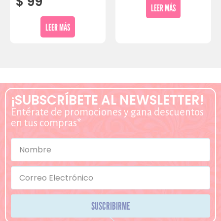
$
99
LEER MÁS
LEER MÁS
¡SUBSCRÍBETE AL NEWSLETTER!
Entérate de promociones y gana descuentos
en tus compras*
SUSCRIBIRME