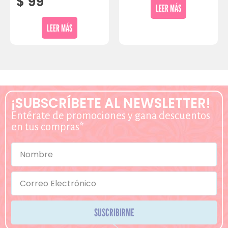
$
99
LEER MÁS
LEER MÁS
¡SUBSCRÍBETE AL NEWSLETTER!
Entérate de promociones y gana descuentos
en tus compras*
SUSCRIBIRME