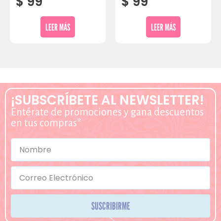
$
99
$
99
LEER MÁS
LEER MÁS
¡SUBSCRÍBETE AL NEWSLETTER!
Entérate de promociones y gana descuentos
en tus compras*
SUSCRIBIRME