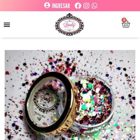
INGRESAR
0