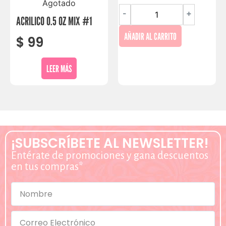
Agotado
-
+
ACRILICO 0.5 OZ MIX #1
AÑADIR AL CARRITO
$
99
LEER MÁS
¡SUBSCRÍBETE AL NEWSLETTER!
Entérate de promociones y gana descuentos
en tus compras*