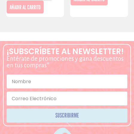
AÑADIR AL CARRITO
¡SUBSCRÍBETE AL NEWSLETTER!
Entérate de promociones y gana descuentos
en tus compras*
SUSCRIBIRME