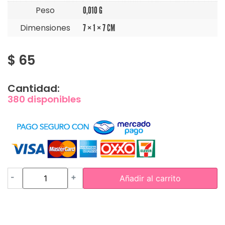
Peso
0,010 G
Dimensiones
7 × 1 × 7 CM
$
65
Cantidad:
380 disponibles
-
+
Añadir al carrito