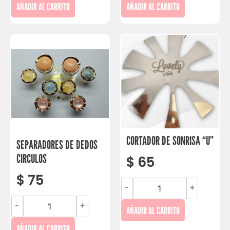
AÑADIR AL CARRITO
AÑADIR AL CARRITO
CORTADOR DE SONRISA “U”
SEPARADORES DE DEDOS
CIRCULOS
$
65
$
75
-
+
-
+
AÑADIR AL CARRITO
AÑADIR AL CARRITO