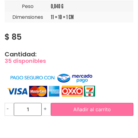
Peso
0,040 G
Dimensiones
11 × 10 × 1 CM
$
85
Cantidad:
35 disponibles
-
+
Añadir al carrito