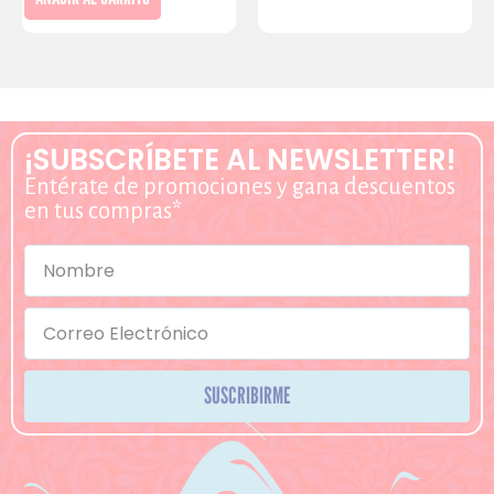
¡SUBSCRÍBETE AL NEWSLETTER!
Entérate de promociones y gana descuentos
en tus compras*
SUSCRIBIRME