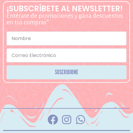
¡SUBSCRÍBETE AL NEWSLETTER!
Entérate de promociones y gana descuentos
en tus compras*
SUSCRIBIRME