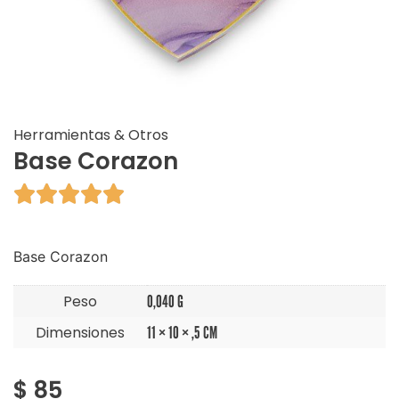
Herramientas & Otros
Base Corazon





Base Corazon
Peso
0,040 G
Dimensiones
11 × 10 × ,5 CM
$
85