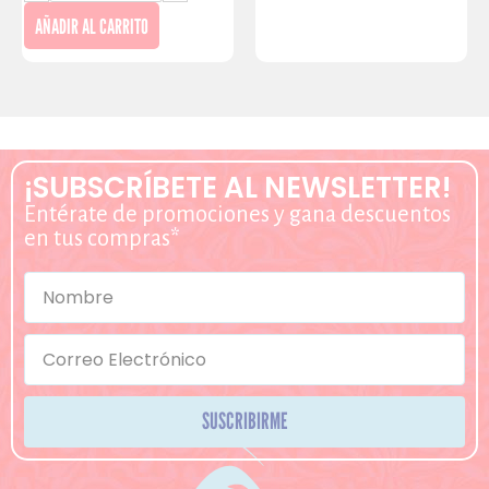
AÑADIR AL CARRITO
¡SUBSCRÍBETE AL NEWSLETTER!
Entérate de promociones y gana descuentos
en tus compras*
SUSCRIBIRME