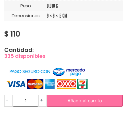
Peso
0,010 G
Dimensiones
9 × 6 × ,5 CM
$
110
Cantidad:
335 disponibles
-
+
Añadir al carrito