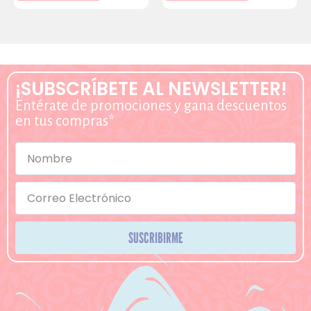
¡SUBSCRÍBETE AL NEWSLETTER!
Entérate de promociones y gana descuentos
en tus compras*
SUSCRIBIRME