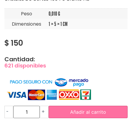
Peso
0,010 G
Dimensiones
1 × 5 × 1 CM
$
150
Cantidad:
621 disponibles
-
+
Añadir al carrito