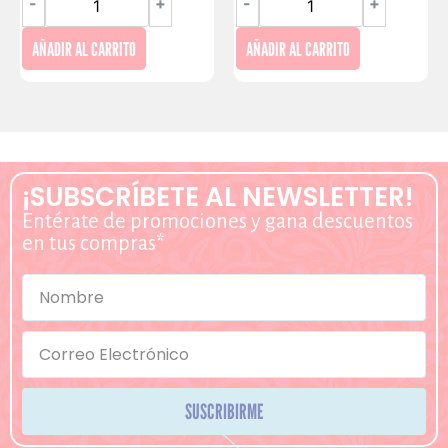
-
+
-
+
AÑADIR AL CARRITO
AÑADIR AL CARRITO
¡SUBSCRÍBETE AL NEWSLETTER!
Entérate de promociones y gana descuentos
en tus compras*
SUSCRIBIRME