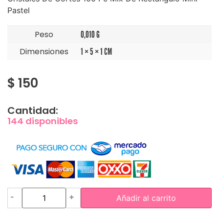
Pastel
Peso
0,010 G
Dimensiones
1 × 5 × 1 CM
$
150
Cantidad:
144 disponibles
-
+
Añadir al carrito