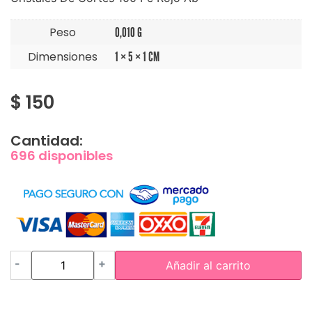
Peso
0,010 G
Dimensiones
1 × 5 × 1 CM
$
150
Cantidad:
696 disponibles
-
+
Añadir al carrito