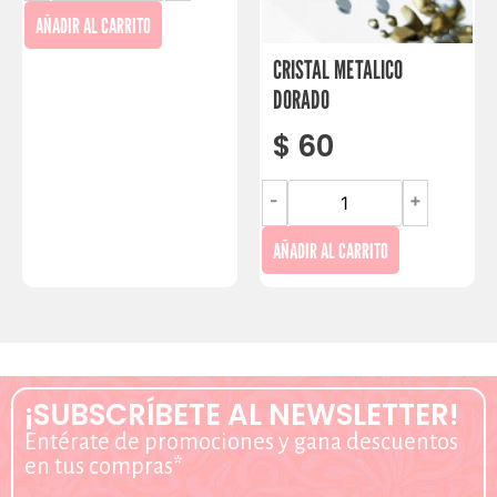
AÑADIR AL CARRITO
CRISTAL METALICO
DORADO
$
60
-
+
AÑADIR AL CARRITO
¡SUBSCRÍBETE AL NEWSLETTER!
Entérate de promociones y gana descuentos
en tus compras*