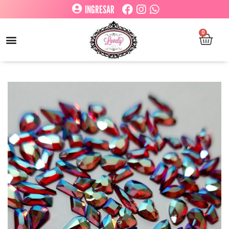
INGRESAR
0