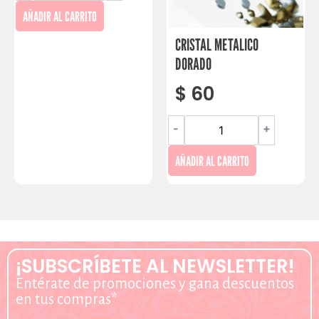
AÑADIR AL CARRITO
CRISTAL METALICO
DORADO
$
60
-
+
AÑADIR AL CARRITO
¡SUBSCRÍBETE AL NEWSLETTER!
Entérate de promociones y gana descuentos
en tus compras*