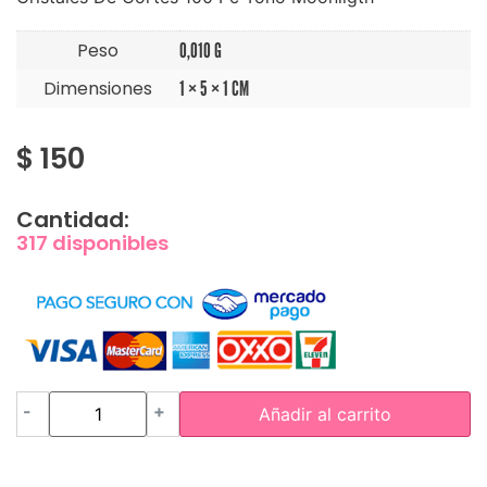
Peso
0,010 G
Dimensiones
1 × 5 × 1 CM
$
150
Cantidad:
317 disponibles
-
+
Añadir al carrito