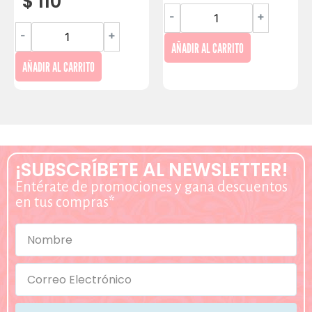
$
110
-
+
-
+
AÑADIR AL CARRITO
AÑADIR AL CARRITO
¡SUBSCRÍBETE AL NEWSLETTER!
Entérate de promociones y gana descuentos
en tus compras*