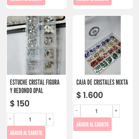
ESTUCHE CRISTAL FIGURA
CAJA DE CRISTALES MIXTA
Y REDONDO OPAL
$
1.600
$
150
-
+
-
+
AÑADIR AL CARRITO
AÑADIR AL CARRITO