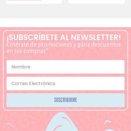
¡SUBSCRÍBETE AL NEWSLETTER!
Entérate de promociones y gana descuentos
en tus compras*
SUSCRIBIRME