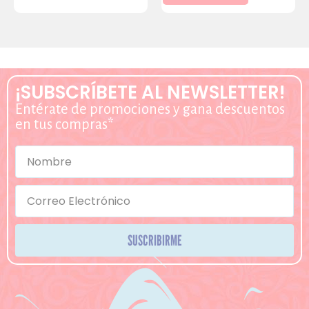
¡SUBSCRÍBETE AL NEWSLETTER!
Entérate de promociones y gana descuentos
en tus compras*
SUSCRIBIRME