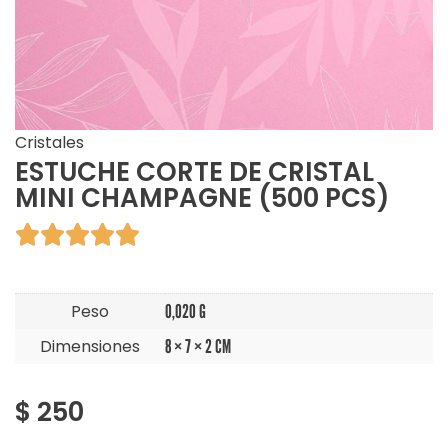
Cristales
ESTUCHE CORTE DE CRISTAL
MINI CHAMPAGNE (500 PCS)





Peso
0,020 G
Dimensiones
8 × 7 × 2 CM
$
250