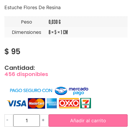
Estuche Flores De Resina
Peso
0,030 G
Dimensiones
8 × 5 × 1 CM
$
95
Cantidad:
456 disponibles
-
+
Añadir al carrito