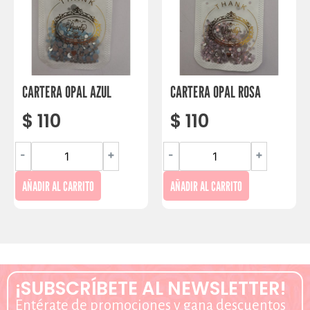
CARTERA OPAL AZUL
CARTERA OPAL ROSA
$
110
$
110
-
+
-
+
AÑADIR AL CARRITO
AÑADIR AL CARRITO
¡SUBSCRÍBETE AL NEWSLETTER!
Entérate de promociones y gana descuentos