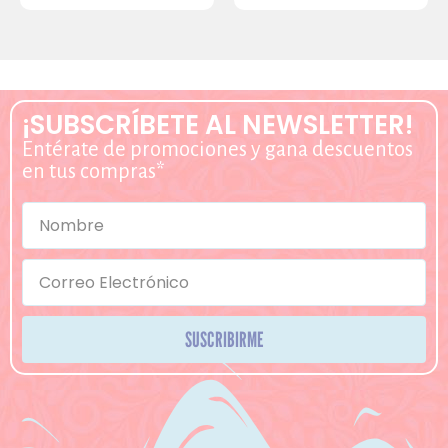
¡SUBSCRÍBETE AL NEWSLETTER!
Entérate de promociones y gana descuentos
en tus compras*
SUSCRIBIRME