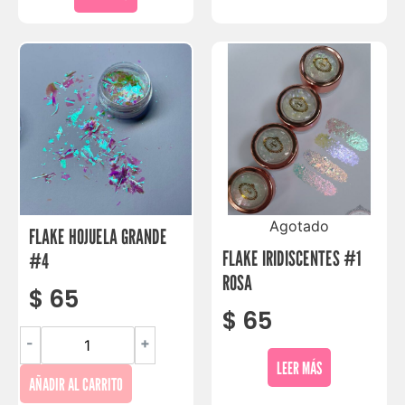
Agotado
FLAKE HOJUELA GRANDE
FLAKE IRIDISCENTES #1
#4
ROSA
$
65
$
65
-
+
LEER MÁS
AÑADIR AL CARRITO