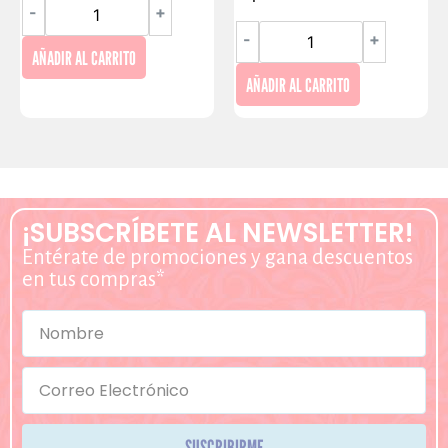
-
+
-
+
AÑADIR AL CARRITO
AÑADIR AL CARRITO
¡SUBSCRÍBETE AL NEWSLETTER!
Entérate de promociones y gana descuentos
en tus compras*
SUSCRIBIRME