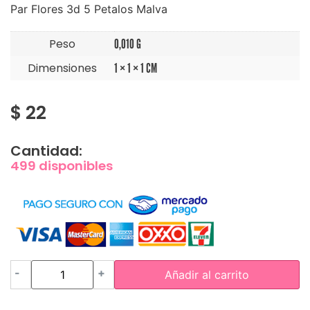
Par Flores 3d 5 Petalos Malva
Peso
0,010 G
Dimensiones
1 × 1 × 1 CM
$
22
Cantidad:
499 disponibles
-
+
Añadir al carrito