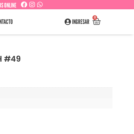
S ONLINE
0
NTACTO
INGRESAR
H #49