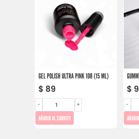
GEL POLISH ULTRA PINK 108 (15 ML)
GUMMY
$
89
$
9
-
+
-
AÑADIR AL CARRITO
AÑADIR