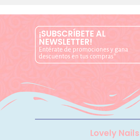
¡SUBSCRÍBETE AL
NEWSLETTER!
Entérate de promociones y gana
descuentos en tus compras*
Lovely Nails