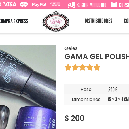
A
SEGUIR MI PEDIDO
CURSO
DISTRIBUIDORES
CO
COMPRA EXPRESS
Geles
GAMA GEL POLIS





Peso
,250 G
Dimensiones
15 × 3 × 4 CM
$
200