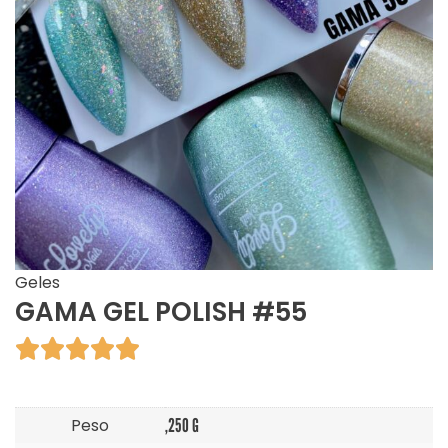
Geles
GAMA GEL POLISH #55





Peso
,250 G