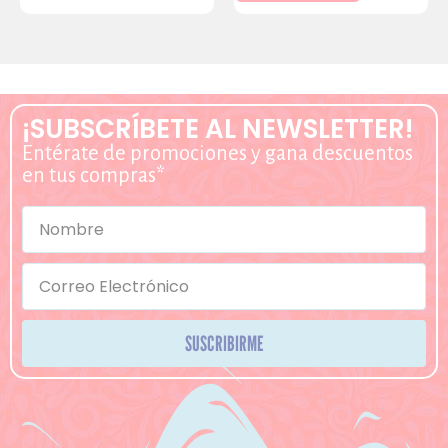
¡SUBSCRÍBETE AL NEWSLETTER!
Entérate de promociones y gana descuentos
en tus compras*
SUSCRIBIRME