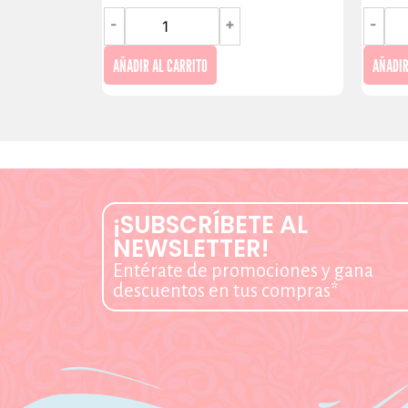
-
+
-
AÑADIR AL CARRITO
AÑADIR
¡SUBSCRÍBETE AL
NEWSLETTER!
Entérate de promociones y gana
descuentos en tus compras*