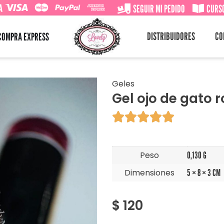
A
SEGUIR MI PEDIDO
CURSO
DISTRIBUIDORES
CO
COMPRA EXPRESS
Geles
Gel ojo de gato r





Peso
0,130 G
Dimensiones
5 × 8 × 3 CM
$
120