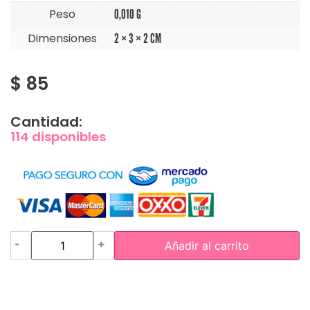
Peso
0,010 G
Dimensiones
2 × 3 × 2 CM
$
85
Cantidad:
114 disponibles
-
+
Añadir al carrito