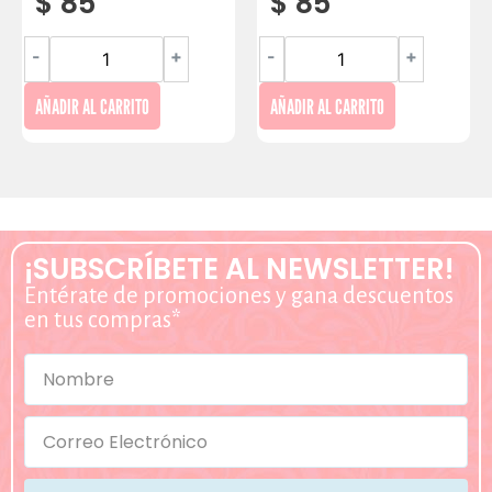
$
85
$
85
-
+
-
+
AÑADIR AL CARRITO
AÑADIR AL CARRITO
¡SUBSCRÍBETE AL NEWSLETTER!
Entérate de promociones y gana descuentos
en tus compras*