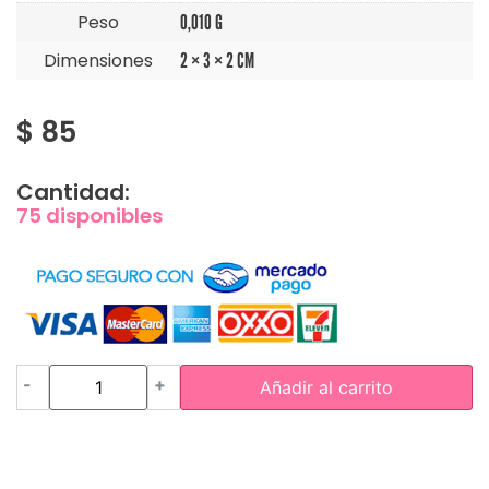
Peso
0,010 G
Dimensiones
2 × 3 × 2 CM
$
85
Cantidad:
75 disponibles
-
+
Añadir al carrito