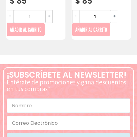
$
85
$
85
-
+
-
+
AÑADIR AL CARRITO
AÑADIR AL CARRITO
¡SUBSCRÍBETE AL NEWSLETTER!
Entérate de promociones y gana descuentos
en tus compras*