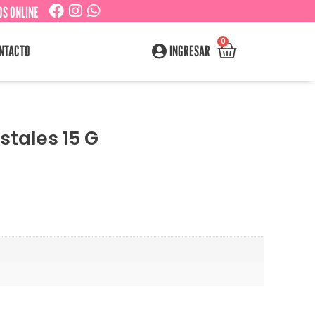
S ONLINE
0
NTACTO
INGRESAR
stales 15 G