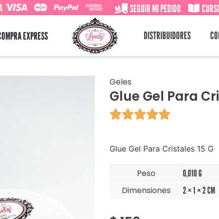
A
SEGUIR MI PEDIDO
CURSO
DISTRIBUIDORES
CO
COMPRA EXPRESS
Geles
Glue Gel Para Cri





Glue Gel Para Cristales 15 G
Peso
0,010 G
Dimensiones
2 × 1 × 2 CM