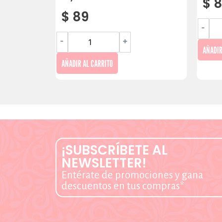
$
8
$
89
-
-
+
AÑADIR
AÑADIR AL CARRITO
¡SUBSCRÍBETE AL
NEWSLETTER!
Entérate de promociones y gana
descuentos en tus compras*