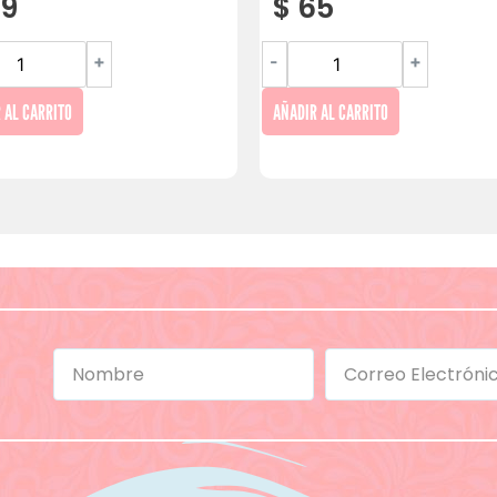
9
$
65
+
-
+
 AL CARRITO
AÑADIR AL CARRITO