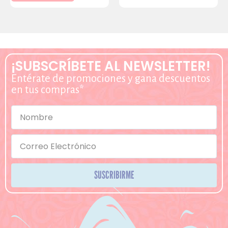
¡SUBSCRÍBETE AL NEWSLETTER!
Entérate de promociones y gana descuentos
en tus compras*
SUSCRIBIRME