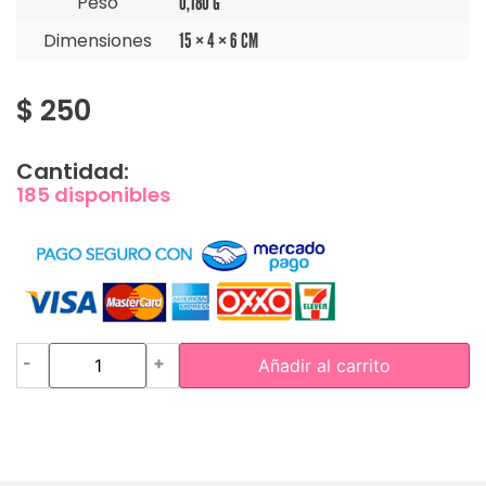
Peso
0,180 G
Dimensiones
15 × 4 × 6 CM
$
250
Cantidad:
185 disponibles
-
+
Añadir al carrito