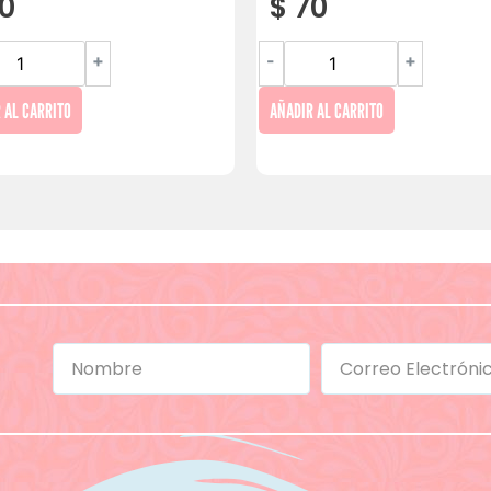
0
$
70
+
-
+
 AL CARRITO
AÑADIR AL CARRITO