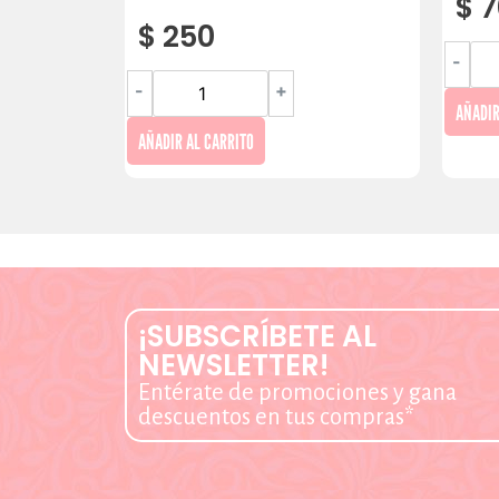
$
7
$
250
-
-
+
AÑADIR
AÑADIR AL CARRITO
¡SUBSCRÍBETE AL
NEWSLETTER!
Entérate de promociones y gana
descuentos en tus compras*