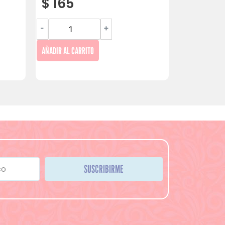
$
165
-
+
AÑADIR AL CARRITO
SUSCRIBIRME