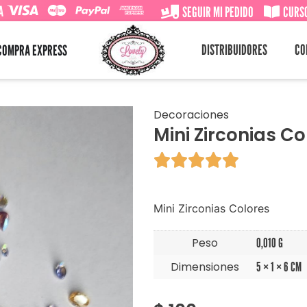
A
SEGUIR MI PEDIDO
CURSO
DISTRIBUIDORES
CO
COMPRA EXPRESS
Decoraciones
Mini Zirconias Co





Mini Zirconias Colores
Peso
0,010 G
Dimensiones
5 × 1 × 6 CM