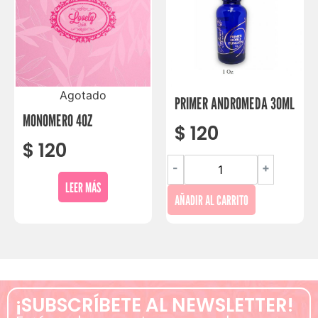
Agotado
PRIMER ANDROMEDA 30ML
MONOMERO 4OZ
$
120
$
120
-
+
LEER MÁS
AÑADIR AL CARRITO
¡SUBSCRÍBETE AL NEWSLETTER!