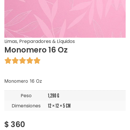
Limas, Preparadores & Líquidos
Monomero 16 Oz





Monomero 16 Oz
Peso
1,290 G
Dimensiones
12 × 12 × 5 CM
$
360