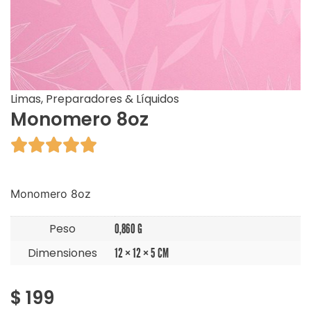
Limas, Preparadores & Líquidos
Monomero 8oz





Monomero 8oz
Peso
0,860 G
Dimensiones
12 × 12 × 5 CM
$
199