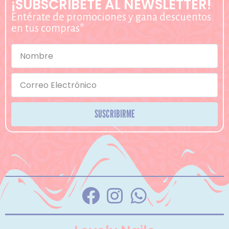
¡SUBSCRÍBETE AL NEWSLETTER!
Entérate de promociones y gana descuentos
en tus compras*
SUSCRIBIRME