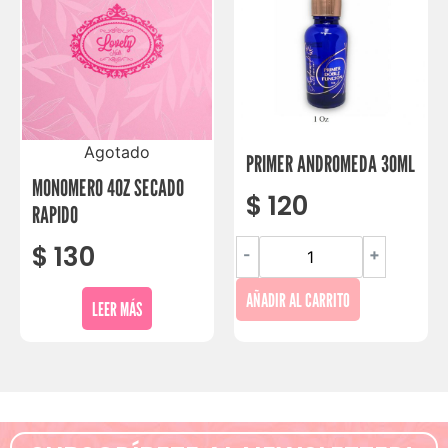
Agotado
PRIMER ANDROMEDA 30ML
MONOMERO 4OZ SECADO
$
120
RAPIDO
$
130
-
+
AÑADIR AL CARRITO
LEER MÁS