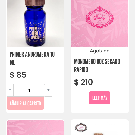
Agotado
PRIMER ANDROMEDA 10
MONOMERO 8OZ SECADO
ML
RAPIDO
$
85
$
210
-
+
LEER MÁS
AÑADIR AL CARRITO