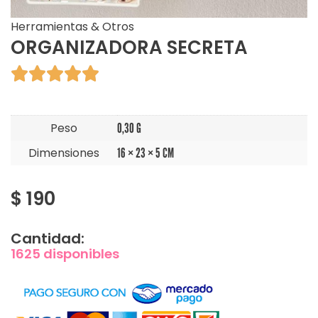
Herramientas & Otros
ORGANIZADORA SECRETA





Peso
0,30 G
Dimensiones
16 × 23 × 5 CM
$
190
Cantidad:
1625 disponibles