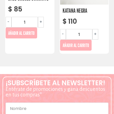
$
85
KATANA NEGRA
$
110
-
+
AÑADIR AL CARRITO
-
+
AÑADIR AL CARRITO
¡SUBSCRÍBETE AL NEWSLETTER!
Entérate de promociones y gana descuentos
en tus compras*