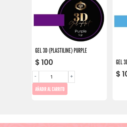
GEL 3D (PLASTILINE) PURPLE
$
100
GEL 3
$
1
-
+
AÑADIR AL CARRITO