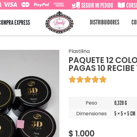
A
SEGUIR MI PEDIDO
CURSO
DISTRIBUIDORES
CO
COMPRA EXPRESS
Plastilina
PAQUETE 12 COLO
PAGAS 10 RECIBE 





Peso
0,320 G
Dimensiones
5 × 5 × 5 CM
$
1.000